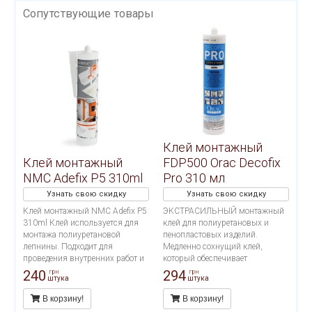
Сопутствующие товары
Клей монтажный
Клей монтажный
FDP500 Orac Decofix
NMC Adefix P5 310ml
Pro 310 мл
Узнать свою скидку
Узнать свою скидку
Клей монтажный NMC Adefix P5
ЭКСТРАСИЛЬНЫЙ монтажный
310ml Клей используется для
клей для полиуретановых и
монтажа полиуретановой
пенопластовых изделий.
лепнины. Подходит для
Медленно сохнущий клей,
проведения внутренних работ и
который обеспечивает
применения на пористых
долговечное крепление
240
294
грн
грн
штука
штука
поверхностях. Расход тюбика 12
декоративных профилей на
метров погонных.
стенах и/или потолках. Подходит
В корзину!
В корзину!
для проведения внутренних