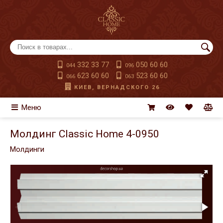
332 33 77
050 60 60
044
096
623 60 60
523 60 60
066
063
КИЕВ, ВЕРНАДСКОГО 26
Меню
Молдинг Classic Home 4-0950
Молдинги