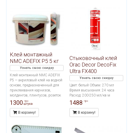
пористых поверхностях.
Применяется во влажных
помещениях (ванных.
бассейнах, наружных работах).
Расход тюбика на 10-12 метров
погонных.
Клей монтажный
Стыковочный клей
NMC ADEFIX P5 5 кг
Orac Decor DecoFix
Узнать свою скидку
Ultra FX400
Клей монтажный NMC ADEFIX
Узнать свою скидку
P5 — акриловый клей на водной
основе, предназначенный для
Цвет: белый Объем: 270 мл
приклеивания карнизов,
Время высыхания: 24 часа
молдингов, плинтусов, розеток
Расход: 200-250 мл/кв м
и других декоративных
1300
1488
грн
грн
штука
элементов из полистирола и
полиуретана на ДВП, ДСП,
В корзину!
В корзину!
гипсокартон, гипсоволокно,
штукатурку, бетон и другие
поверхности.