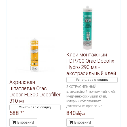
работ и применения на
пористых поверхностях. Расход
тюбика 12 метров погонных.
Клей монтажный
FDP700 Orac Decofix
Hydro 290 мл -
экстрасильный клей
Узнать свою скидку
Акриловая
ЭКСТРАСИЛЬНЫЙ
шпатлевка Orac
влагостойкий монтажный клей.
Decor FL300 Decofiller
Медленно сохнущий клей,
310 мл
который обеспечивает
долговечное крепление
Узнать свою скидку
декоративных профилей на
588
840
грн
грн
штука
стенах и/или потолках. Подходит
для проведения внутренних
В корзину!
В корзину!
работ и применения на