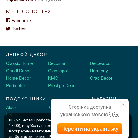
МЫ В СОЦСЕТЯХ
Facebook
Twitter
ЛЕПНОЙ ДЕКОР
Classic Home
Decostar
Decowood
Gaudi Decor
Glanzepol
Harmony
Home Decor
NMC
Orac Decor
Perimeter
Prestige Decor
ПОДОКОННИКИ
МАГАЗИНЫ
Сторінка доступна
Alber
Crystalit
Двери Omis
українською мовою 🇺🇦
Estera
Sauberg
Stickerwall
Внимание! Мы работаем c 9 до 18 по будням (шоу рум до
Werzalit
Plastolit
Жидкие обои
17-00), в субботу в телефоном режиме с 10 до 16, и в
Перейти на українську
Topalit
воскресенье выходные. Оформляйте заказы онлайн в
любое время, и мы с Вами свяжемся.