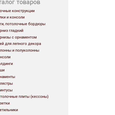
талог товаров
очные конструкции
лки и консоли
ги, потолочные бордюры
рниз гладкий
рнизы с орнаментом
ей для лепного декора
лонны и полуколонны
нсоли
лдинги
ши
наменты
лястры
интусы
толочные плиты (кессоны)
зетки
етильники