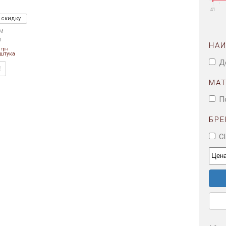
41
 скидку
см
м
НА
грн
штука
Д
!
МА
П
БРЕ
C