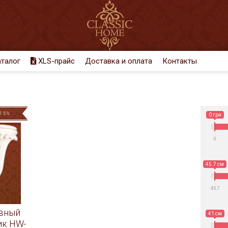
талог
XLS-прайс
Доставка и оплата
Контакты
15%
0 грн
0
45.7 см
45.7
вный
41 см
ик HW-