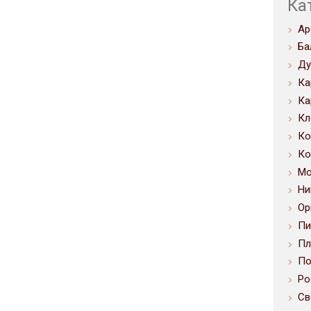
Ка
Ар
Ба
Ду
Ка
Ка
Кл
Ко
Ко
Мо
Ни
Ор
Пи
Пл
По
Ро
Св