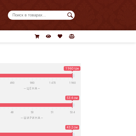
1 960 грн
490
980
1 470
1 960
ЦЕНА
53.4 см
48
50
51
53.4
ШИРИНА
43.2 см