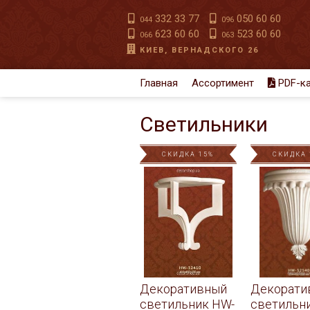
332 33 77
050 60 60
044
096
623 60 60
523 60 60
066
063
КИЕВ, ВЕРНАДСКОГО 26
Главная
Ассортимент
PDF-ка
Светильники
СКИДКА 15%
СКИДКА 
Декоративный
Декорати
светильник HW-
светильн