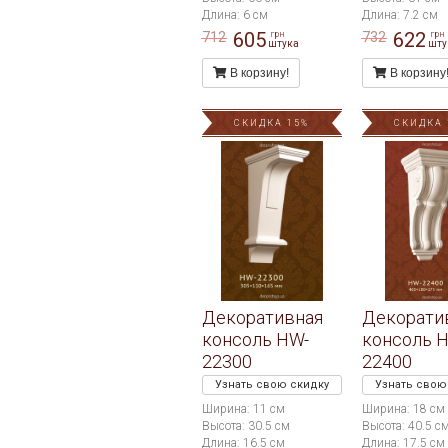
Длина: 6 см
Длина: 7.2 см
605
622
712
732
грн
грн
штука
шту
В корзину!
В корзину
СКИДКА 15%
СКИДКА 
Декоративная
Декорати
консоль HW-
консоль 
22300
22400
Узнать свою скидку
Узнать свою
Ширина: 11 см
Ширина: 18 см
Высота: 30.5 см
Высота: 40.5 с
Длина: 16.5 см
Длина: 17.5 см