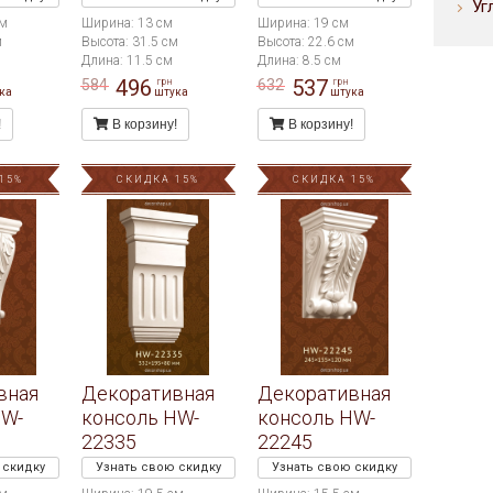
Уг
см
Ширина: 13 см
Ширина: 19 см
м
Высота: 31.5 см
Высота: 22.6 см
Длина: 11.5 см
Длина: 8.5 см
496
537
584
632
грн
грн
ка
штука
штука
!
В корзину!
В корзину!
15%
СКИДКА 15%
СКИДКА 15%
вная
Декоративная
Декоративная
HW-
консоль HW-
консоль HW-
22335
22245
 скидку
Узнать свою скидку
Узнать свою скидку