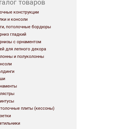
талог товаров
очные конструкции
лки и консоли
ги, потолочные бордюры
рниз гладкий
рнизы с орнаментом
ей для лепного декора
лонны и полуколонны
нсоли
лдинги
ши
наменты
лястры
интусы
толочные плиты (кессоны)
зетки
етильники