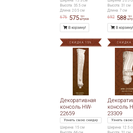
Ширина: 15.3 см
Ширина: 20.5 
Высота: 35.5 см
Высота: 31 см
Длина: 20.5 см
Длина: 7 см
575
588
676
692
грн
грн
штука
шту
В корзину!
В корзину
СКИДКА 15%
СКИДКА 
Декоративная
Декорати
консоль HW-
консоль 
22659
23309
Узнать свою скидку
Узнать свою
Ширина: 15 см
Ширина: 12.5 
Высота: 66 см
Высота: 31 см