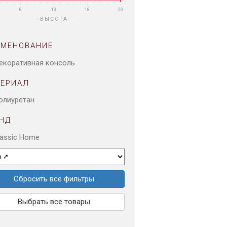
8
13
18
23
ВЫСОТА
ИМЕНОВАНИЕ
екоративная консоль
ТЕРИАЛ
олиуретан
НД
lassic Home
Сбросить все фильтры
Выбрать все товары