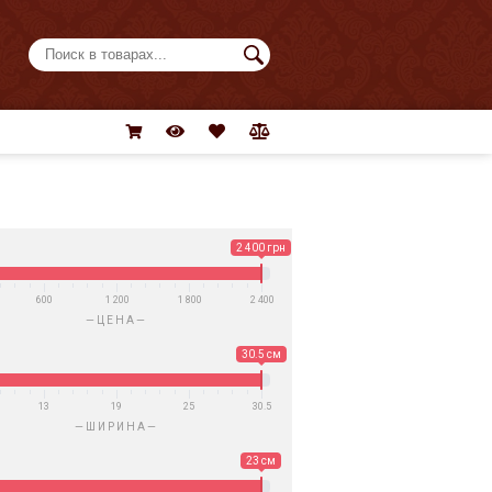
2 400 грн
600
1 200
1 800
2 400
ЦЕНА
30.5 см
13
19
25
30.5
ШИРИНА
23 см