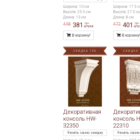
Ширина: 10 см
Ширина: 17.5 
Высота: 25.5 см
Высота: 27.5 с
Длина: 13 см
Длина: 8 см
381
401
448
472
грн
грн
штука
шту
В корзину!
В корзину
СКИДКА 15%
СКИДКА 
Декоративная
Декорати
консоль HW-
консоль 
32350
22310
Узнать свою скидку
Узнать свою