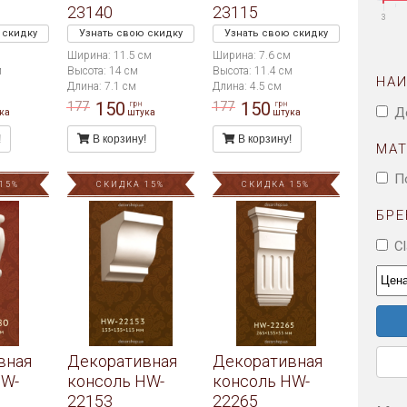
23140
23115
3
 скидку
Узнать свою скидку
Узнать свою скидку
Ширина: 11.5 см
Ширина: 7.6 см
м
Высота: 14 см
Высота: 11.4 см
НА
Длина: 7.1 см
Длина: 4.5 см
150
150
177
177
грн
грн
Д
ка
штука
штука
!
В корзину!
В корзину!
МА
П
15%
СКИДКА 15%
СКИДКА 15%
БРЕ
C
вная
Декоративная
Декоративная
HW-
консоль HW-
консоль HW-
22153
22265