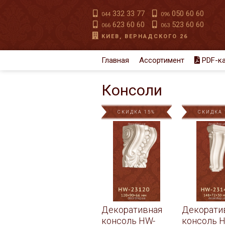
332 33 77
050 60 60
044
096
623 60 60
523 60 60
066
063
КИЕВ, ВЕРНАДСКОГО 26
Главная
Ассортимент
PDF-ка
Консоли
СКИДКА 15%
СКИДКА 
Декоративная
Декорати
консоль HW-
консоль 