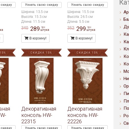
Ка
 скидку
Узнать свою скидку
Узнать свою скидку
Ар
Ширина: 13.5 см
Ширина: 15.5 см
Высота: 15.3 см
Высота: 26.5 см
Ба
Длина: 11.5 см
Длина: 5.5 см
Ду
289
299
340
352
грн
грн
ка
штука
штука
Ка
!
В корзину!
В корзину!
Ка
Кл
15%
СКИДКА 15%
СКИДКА 15%
Ко
Ко
Мо
Ни
Ор
Пи
Пл
вная
Декоративная
Декоративная
По
HW-
консоль HW-
консоль HW-
Ро
22315
22226
Св
 скидку
Узнать свою скидку
Узнать свою скидку