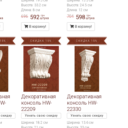
см
Ширина: 19.5 см
Ширина: 15.5 см
Высота: 33.2 см
Высота: 24.5 см
Длина: 8 см
Длина: 12 см
592
598
696
704
грн
грн
ка
штука
штука
!
В корзину!
В корзину!
15%
СКИДКА 15%
СКИДКА 15%
вная
Декоративная
Декоративная
HW-
консоль HW-
консоль HW-
22209
22330
 скидку
Узнать свою скидку
Узнать свою скидку
см
Ширина: 18.2 см
Ширина: 13.6 см
Высота: 21 см
Высота: 33 см