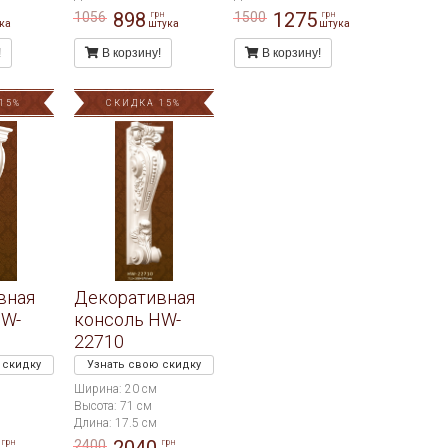
898
1275
1056
1500
грн
грн
ка
штука
штука
!
В корзину!
В корзину!
15%
СКИДКА 15%
вная
Декоративная
HW-
консоль HW-
22710
 скидку
Узнать свою скидку
Ширина: 20 см
Высота: 71 см
Длина: 17.5 см
2400
грн
грн