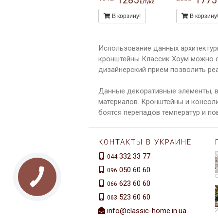
1285
1775
штука
В корзину!
В корзину
Использование данных архитектур
кронштейны Классик Хоум можно с
дизайнерский прием позволить ре
Данные декоративные элементы, в
материалов. Кронштейны и консоли
боятся перепадов температур и п
КОНТАКТЫ В УКРАИНЕ
332 33 77
044
050 60 60
096
623 60 60
066
523 60 60
063
info@classic-home.in.ua