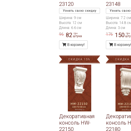
23120
23148
Узнать свою скидку
Узнать свою
Ширина: 9 см
Ширина: 7.2 см
Высота: 12 см
Высота: 14.8 с
Длина: 6.6 см
Длина: 3 см
82
150
96
176
грн
грн
штука
шту
В корзину!
В корзину
СКИДКА 15%
СКИДКА 
Декоративная
Декорати
консоль HW-
консоль 
22150
22180