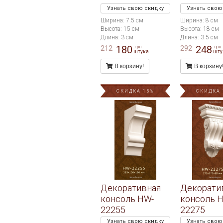
Узнать свою скидку
Узнать свою
Ширина: 7.5 см
Ширина: 8 см
Высота: 15 см
Высота: 18 см
Длина: 3 см
Длина: 3.5 см
180
248
212
292
грн
грн
штука
шту
В корзину!
В корзину
СКИДКА 15%
СКИДКА 
Декоративная
Декорати
консоль HW-
консоль 
22255
22275
Узнать свою скидку
Узнать свою