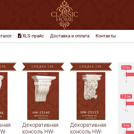
талог
XLS-прайс
Доставка и оплата
Контакты
15%
СКИДКА 15%
СКИДКА 15%
0 грн
0
7.2 см
7.2
вная
Декоративная
Декоративная
3 см
HW-
консоль HW-
консоль HW-