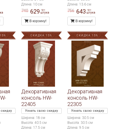
Длина: 10 см
Длина: 13.6 см
629
643
740
756
грн
грн
ка
штука
штука
!
В корзину!
В корзину!
15%
СКИДКА 15%
СКИДКА 15%
вная
Декоративная
Декоративная
HW-
консоль HW-
консоль HW-
22405
22305
 скидку
Узнать свою скидку
Узнать свою скидку
Ширина: 18 см
Ширина: 30.5 см
м
Высота: 40.5 см
Высота: 30.5 см
Длина: 17.5 см
Длина: 9.5 см