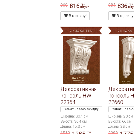
816
836
960
984
грн
грн
штука
шту
В корзину!
В корзину
СКИДКА 15%
СКИДКА 
Декоративная
Декорати
консоль HW-
консоль 
22364
22660
Узнать свою скидку
Узнать свою
Ширина: 30.4 см
Ширина: 20 см
Высота: 36.4 см
Высота: 66 см
Длина: 15.3 см
Длина: 23 см
1512
2088
грн