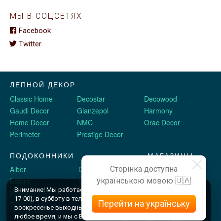
МЫ В СОЦСЕТЯХ
Facebook
Twitter
ЛЕПНОЙ ДЕКОР
Classic Home
Decostar
Decowood
Gaudi Decor
Glanzepol
Harmony
Home Decor
NMC
Orac Decor
Perimeter
Prestige Decor
ПОДОКОННИКИ
МАГАЗИНЫ
Сторінка доступна
Alber
Crystalit
Двери Omis
українською мовою 🇺🇦
Estera
Sauberg
Stickerwall
Внимание! Мы работаем c 9 до 18 по будням (шоу рум до
Werzalit
Plastolit
Жидкие обои
17-00), в субботу в телефоном режиме с 10 до 16, и в
Перейти на українську
Topalit
воскресенье выходные. Оформляйте заказы онлайн в
любое время, и мы с Вами свяжемся.