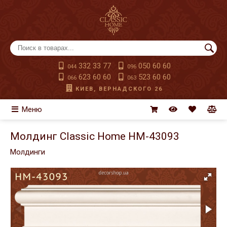
332 33 77
050 60 60
044
096
623 60 60
523 60 60
066
063
КИЕВ, ВЕРНАДСКОГО 26
Меню
Молдинг Classic Home HM-43093
Молдинги