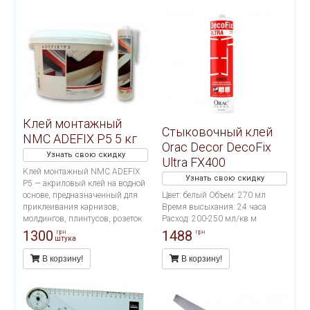
пористых поверхностях.
Применяется во влажных
помещениях (ванных.
бассейнах, наружных работах).
Расход тюбика на 10-12 метров
погонных.
Клей монтажный
Стыковочный клей
NMC ADEFIX P5 5 кг
Orac Decor DecoFix
Узнать свою скидку
Ultra FX400
Клей монтажный NMC ADEFIX
Узнать свою скидку
P5 — акриловый клей на водной
основе, предназначенный для
Цвет: белый Объем: 270 мл
приклеивания карнизов,
Время высыхания: 24 часа
молдингов, плинтусов, розеток
Расход: 200-250 мл/кв м
и других декоративных
1300
1488
грн
грн
штука
элементов из полистирола и
полиуретана на ДВП, ДСП,
В корзину!
В корзину!
гипсокартон, гипсоволокно,
штукатурку, бетон и другие
поверхности.