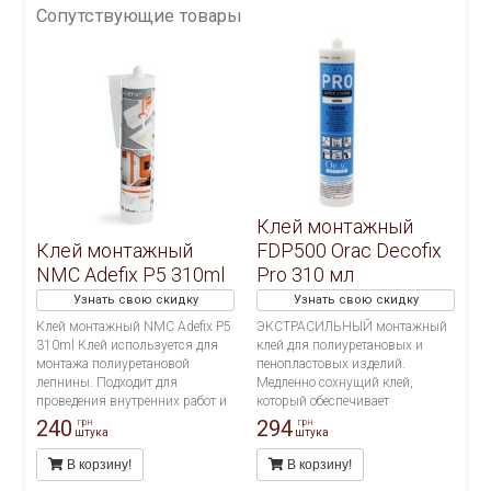
Сопутствующие товары
Клей монтажный
Клей монтажный
FDP500 Orac Decofix
NMC Adefix P5 310ml
Pro 310 мл
Узнать свою скидку
Узнать свою скидку
Клей монтажный NMC Adefix P5
ЭКСТРАСИЛЬНЫЙ монтажный
310ml Клей используется для
клей для полиуретановых и
монтажа полиуретановой
пенопластовых изделий.
лепнины. Подходит для
Медленно сохнущий клей,
проведения внутренних работ и
который обеспечивает
применения на пористых
долговечное крепление
240
294
грн
грн
штука
штука
поверхностях. Расход тюбика 12
декоративных профилей на
метров погонных.
стенах и/или потолках. Подходит
В корзину!
В корзину!
для проведения внутренних