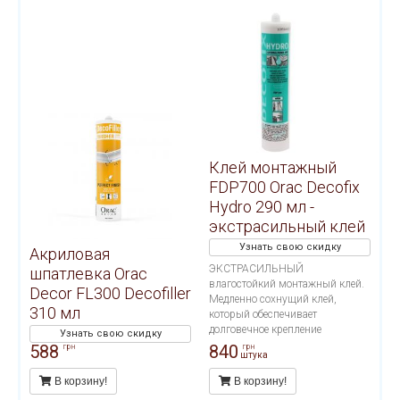
работ и применения на
пористых поверхностях. Расход
тюбика 12 метров погонных.
Клей монтажный
FDP700 Orac Decofix
Hydro 290 мл -
экстрасильный клей
Узнать свою скидку
Акриловая
ЭКСТРАСИЛЬНЫЙ
шпатлевка Orac
влагостойкий монтажный клей.
Decor FL300 Decofiller
Медленно сохнущий клей,
310 мл
который обеспечивает
долговечное крепление
Узнать свою скидку
декоративных профилей на
588
840
грн
грн
штука
стенах и/или потолках. Подходит
для проведения внутренних
В корзину!
В корзину!
работ и применения на