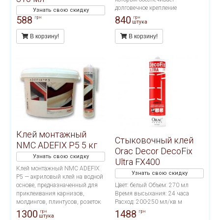
долговечное крепление
Узнать свою скидку
декоративных профилей на
588
840
грн
грн
штука
стенах и/или потолках. Подходит
для проведения внутренних
В корзину!
В корзину!
работ и применения на
пористых поверхностях.
Применяется во влажных
помещениях (ванных.
бассейнах, наружных работах).
Расход тюбика на 10-12 метров
погонных.
Клей монтажный
Стыковочный клей
NMC ADEFIX P5 5 кг
Orac Decor DecoFix
Узнать свою скидку
Ultra FX400
Клей монтажный NMC ADEFIX
Узнать свою скидку
P5 — акриловый клей на водной
основе, предназначенный для
Цвет: белый Объем: 270 мл
приклеивания карнизов,
Время высыхания: 24 часа
молдингов, плинтусов, розеток
Расход: 200-250 мл/кв м
и других декоративных
1300
1488
грн
грн
штука
элементов из полистирола и