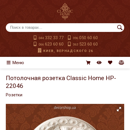
332 33 77
050 60 60
044
096
623 60 60
523 60 60
066
063
КИЕВ, ВЕРНАДСКОГО 26
Меню
Потолочная розетка Classic Home HP-
22046
Розетки