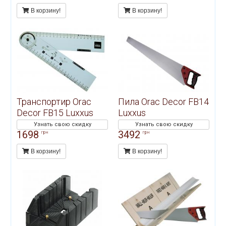
полиуретана на ДВП, ДСП,
В корзину!
В корзину!
гипсокартон, гипсоволокно,
штукатурку, бетон и другие
поверхности.
Транспортир Orac
Пила Orac Decor FB14
Decor FB15 Luxxus
Luxxus
Узнать свою скидку
Узнать свою скидку
1698
3492
грн
грн
В корзину!
В корзину!