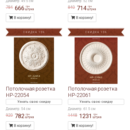
Диаметр: 49.5 см
Диаметр: 52 см
666
714
784
840
грн
грн
штука
штука
В корзину!
В корзину!
СКИДКА 15%
СКИДКА 15%
Потолочная розетка
Потолочная розетка
HP-22054
HP-22061
Узнать свою скидку
Узнать свою скидку
Диаметр: 54 см
Диаметр: 61.5 см
782
1231
920
1448
грн
грн
штука
штука
В корзину!
В корзину!