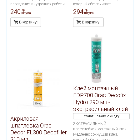
проведения внутренних работ и
который обеспечивает
применения на пористых
долговечное крепление
240
294
грн
грн
штука
штука
поверхностях. Расход тюбика 12
декоративных профилей на
метров погонных.
стенах и/или потолках. Подходит
В корзину!
В корзину!
для проведения внутренних
работ и применения на
пористых поверхностях. Расход
тюбика 12 метров погонных.
Клей монтажный
FDP700 Orac Decofix
Hydro 290 мл -
экстрасильный клей
Узнать свою скидку
Акриловая
ЭКСТРАСИЛЬНЫЙ
шпатлевка Orac
влагостойкий монтажный клей.
Decor FL300 Decofiller
Медленно сохнущий клей,
310 мл
который обеспечивает