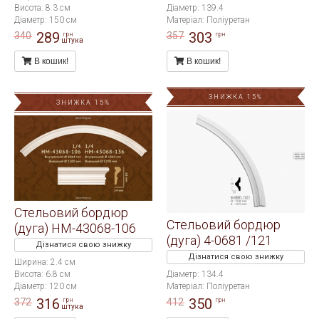
Висота: 8.3 см
Діаметр: 139.4
Діаметр: 150 см
Матеріал: Поліуретан
289
303
340
357
грн
грн
штука
В кошик!
В кошик!
ЗНИЖКА 15%
ЗНИЖКА 15%
Стельовий бордюр
Стельовий бордюр
(дуга) HM-43068-106
(дуга) 4-0681 /121
Дізнатися свою знижку
Дізнатися свою знижку
Ширина: 2.4 см
Висота: 6.8 см
Діаметр: 134.4
Діаметр: 120 см
Матеріал: Поліуретан
316
350
372
412
грн
грн
штука