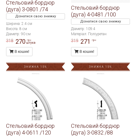
Стельовий бордюр
Стельовий бордюр
(дуга) 3-0801 /74
(дуга) 4-0481 /100
Дізнатися свою знижку
Дізнатися свою знижку
Ширина: 2.4 см
Висота: 8 см
Діаметр: 109.4
Діаметр: 90 см
Матеріал: Поліуретан
270
271
318
319
грн
грн
штука
В кошик!
В кошик!
ЗНИЖКА 15%
ЗНИЖКА 15%
Стельовий бордюр
Стельовий бордюр
(дуга) 4-0611 /120
(дуга) 3-0832 /88