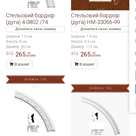
Стельовий бордюр
Стельовий бордюр
(дуга) 4-0802 /74
(дуга) HM-33066-99
Дізнатися свою знижку
Дізнатися свою знижку
Ширина: 1.9 см
Ширина: 1.4 см
Висота: 8 см
Висота: 6.5 см
Діаметр: 90 см
Діаметр: 112 см
265
265
312
312
грн
грн
штука
штука
В кошик!
В кошик!
ЗНИЖКА 15%
ЗНИЖКА 15%