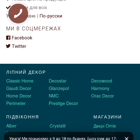
Знижки для всіх
Українською
|
По-русски
МИ В СОЦМЕРЕЖАХ
Facebook
Twitter
ЛІПНИЙ ДЕКОР
Classic Home
Decostar
Decowood
Gaudi Decor
Glanzepol
Harmony
Home Decor
NMC
Orac Decor
Perimeter
Prestige Decor
ПІДВІКОННЯ
МАГАЗИНИ
Alber
Crystalit
Двері Omis
Estera
Sauberg
Stickerwall
Увага! Ми працюємо з 9 до 18 по буднях, (шоу рум до 17-