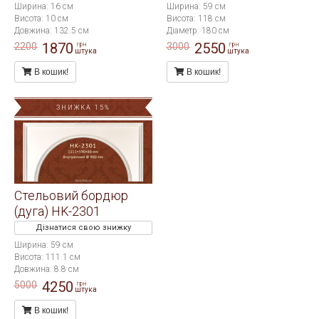
Ширина: 16 см
Ширина: 59 см
Висота: 10 см
Висота: 118 см
Довжина: 132.5 см
Діаметр: 180 см
1870
2550
2200
3000
грн
грн
штука
штука
В кошик!
В кошик!
ЗНИЖКА 15%
Стельовий бордюр
(дуга) HK-2301
Дізнатися свою знижку
Ширина: 59 см
Висота: 111.1 см
Довжина: 8.8 см
4250
5000
грн
штука
В кошик!