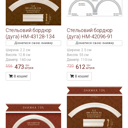
Стельовий бордюр
Стельовий бордюр
(дуга) HM-43128-134
(дуга) HM-42096-91
Дізнатися свою знижку
Дізнатися свою знижку
Ширина: 2.2 см
Ширина: 2.5 см
Висота: 12.8 см
Висота: 55 см
Діаметр: 160 см
Діаметр: 110 см
473
612
556
720
грн
грн
штука
штука
В кошик!
В кошик!
ЗНИЖКА 15%
ЗНИЖКА 15%