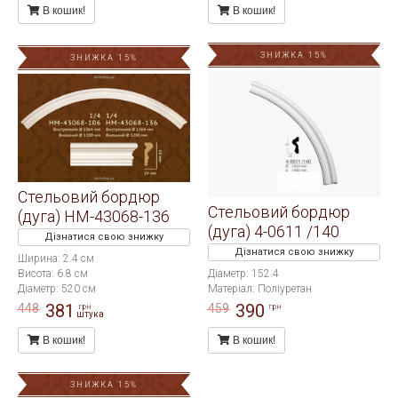
В кошик!
В кошик!
ЗНИЖКА 15%
ЗНИЖКА 15%
Стельовий бордюр
Стельовий бордюр
(дуга) HM-43068-136
(дуга) 4-0611 /140
Дізнатися свою знижку
Дізнатися свою знижку
Ширина: 2.4 см
Висота: 6.8 см
Діаметр: 152.4
Діаметр: 520 см
Матеріал: Поліуретан
381
390
448
459
грн
грн
штука
В кошик!
В кошик!
ЗНИЖКА 15%