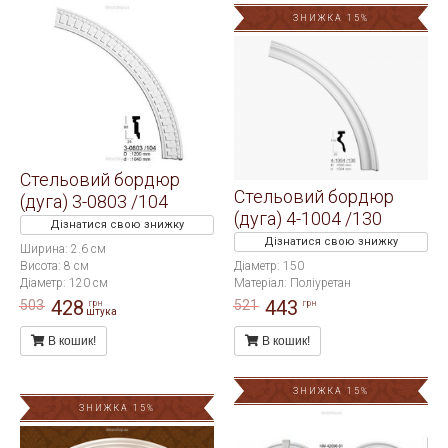
ЗНИЖКА 15%
Стельовий бордюр
Стельовий бордюр
(дуга) 3-0803 /104
(дуга) 4-1004 /130
Дізнатися свою знижку
Дізнатися свою знижку
Ширина: 2.6 см
Висота: 8 см
Діаметр: 150
Діаметр: 120 см
Матеріал: Поліуретан
428
443
503
521
грн
грн
штука
В кошик!
В кошик!
ЗНИЖКА 15%
ЗНИЖКА 15%