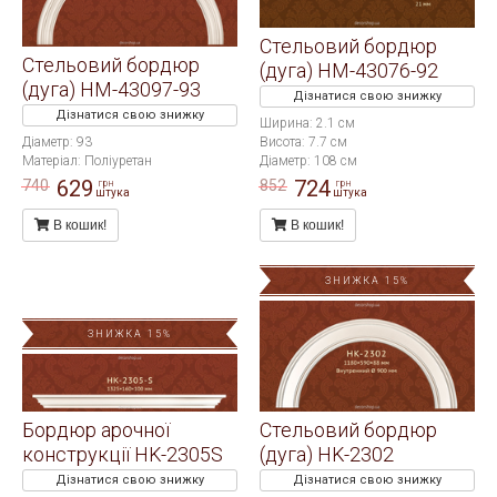
Стельовий бордюр
Стельовий бордюр
(дуга) HM-43076-92
(дуга) HM-43097-93
Дізнатися свою знижку
Дізнатися свою знижку
Ширина: 2.1 см
Діаметр: 93
Висота: 7.7 см
Матеріал: Поліуретан
Діаметр: 108 см
629
724
740
852
грн
грн
штука
штука
В кошик!
В кошик!
ЗНИЖКА 15%
ЗНИЖКА 15%
Бордюр арочної
Стельовий бордюр
конструкції HK-2305S
(дуга) HK-2302
Дізнатися свою знижку
Дізнатися свою знижку