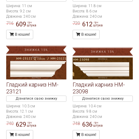
Ширина: 11 см
Ширина: 11.8 см
Висота: 9.2 см
Висота: 8.6 см
Довжина: 240 см
Довжина: 240 см
609
612
716
720
грн
грн
штука
штука
В кошик!
В кошик!
ЗНИЖКА 15%
ЗНИЖКА 15%
Гладкий карниз HM-
Гладкий карниз HM-
23121
23098
Дізнатися свою знижку
Дізнатися свою знижку
Ширина: 10.3 см
Ширина: 10.4 см
Висота: 12.1 см
Висота: 9.8 см
Довжина: 240 см
Довжина: 240 см
629
636
740
748
грн
грн
штука
штука
В кошик!
В кошик!