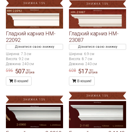
ЗНИЖКА 15%
ЗНИЖКА 15%
Гладкий карниз HM-
Гладкий карниз HM-
22092
23087
Дізнатися свою знижку
Дізнатися свою знижку
Ширина: 7.3 см
Ширина: 6.9 см
Висота: 9.2 см
Висота: 8.7 см
Довжина: 240 см
Довжина: 240 см
507
517
596
608
грн
грн
штука
штука
В кошик!
В кошик!
ЗНИЖКА 15%
ЗНИЖКА 15%