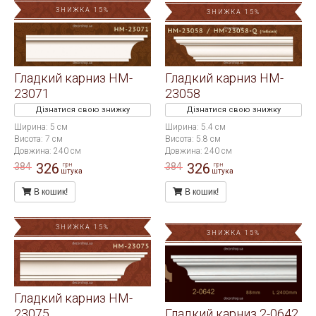
ЗНИЖКА 15%
ЗНИЖКА 15%
Гладкий карниз HM-
Гладкий карниз HM-
23071
23058
Дізнатися свою знижку
Дізнатися свою знижку
Ширина: 5 см
Ширина: 5.4 см
Висота: 7 см
Висота: 5.8 см
Довжина: 240 см
Довжина: 240 см
326
326
384
384
грн
грн
штука
штука
В кошик!
В кошик!
ЗНИЖКА 15%
ЗНИЖКА 15%
Гладкий карниз HM-
23075
Гладкий карниз 2-0642