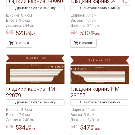
Гладкий карниз 2-0960
Гладкий карниз 2-1140
Дізнатися свою знижку
Дізнатися свою знижку
Ширина: 8.7 см
Ширина: 7.4 см
Висота: 9.6 см
Висота: 11.4 см
Довжина: 244 см
Довжина: 244 см
523
530
615
624
грн
грн
штука
штука
В кошик!
В кошик!
ЗНИЖКА 15%
ЗНИЖКА 15%
Гладкий карниз HM-
Гладкий карниз HM-
22079
23057
Дізнатися свою знижку
Дізнатися свою знижку
Ширина: 8.3 см
Ширина: 11 см
Висота: 7.9 см
Висота: 5.6 см
Довжина: 240 см
Довжина: 240 см
534
547
628
644
грн
грн
штука
штука